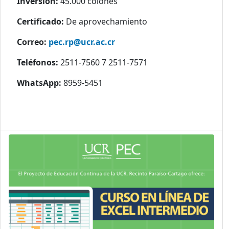
Inversión:
45.000 colones
Certificado:
De aprovechamiento
Correo:
pec.rp@ucr.ac.cr
Teléfonos:
2511-7560 7 2511-7571
WhatsApp:
8959-5451