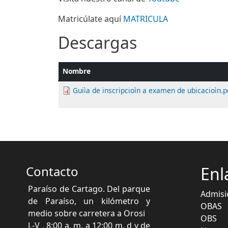
Matricúlate aquí
MATRICULA
Descargas
Nombre
Guiìa de inscripcioìn a examen de ubicacioìn.p
Contacto
Enl
Paraíso de Cartago. Del parque
Admisi
de Paraíso, un kilómetro y
OBAS
medio sobre carretera a Orosi
OBS
L-V , 8:00 a. m. a 12:00 m. d y de