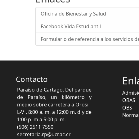
Oficina de Bienestar y Salud
Facebook Vida Estudiantil
Formulario de referencia a los servicios de
Contacto
Enl
Paraíso de Cartago. Del parque
Admisi
de Paraíso, un kilómetro y
OBAS
medio sobre carretera a Orosi
OBS
L-V , 8:00 a. m. a 12:00 m. d y de
Normat
1:00 p. m a 5:00 p. m.
(506) 2511 7550
secretaria.rp@ucr.ac.cr