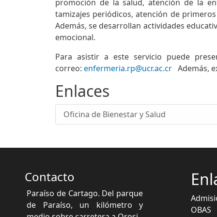
promoción de la salud, atención de la e
tamizajes periódicos, atención de primeros
Además, se desarrollan actividades educativ
emocional.
Para asistir a este servicio puede pres
correo:
enfermeria.rp@ucr.ac.cr
Además, exis
Enlaces
Oficina de Bienestar y Salud
Contacto
Enl
Paraíso de Cartago. Del parque
Admisi
de Paraíso, un kilómetro y
OBAS
medio sobre carretera a Orosi